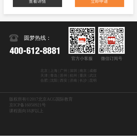
查看详情
立即申请
圆梦热线：
官方小客服
微信订阅号
北京 | 上海 | 广州 | 深圳 | 南京 | 成都
天津 | 青岛 | 苏州 | 杭州 | 重庆 | 武汉
合肥 | 沈阳 | 西安 | 济南 | 长沙 | 昆明
版权所有©2017北京ACG国际教育
京ICP备16050921号
课程面向18岁以上