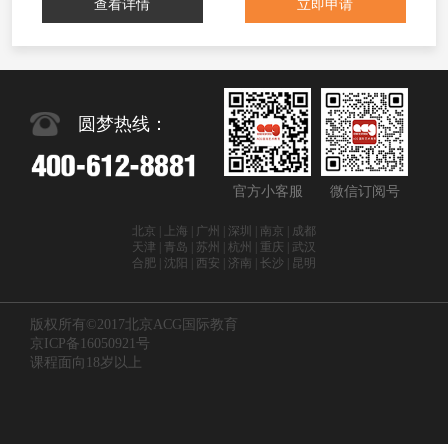
查看详情
立即申请
圆梦热线：
官方小客服
微信订阅号
北京 | 上海 | 广州 | 深圳 | 南京 | 成都
天津 | 青岛 | 苏州 | 杭州 | 重庆 | 武汉
合肥 | 沈阳 | 西安 | 济南 | 长沙 | 昆明
版权所有©2017北京ACG国际教育
京ICP备16050921号
课程面向18岁以上