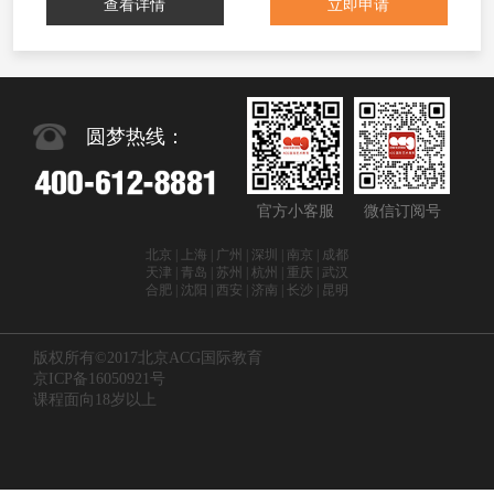
查看详情
立即申请
圆梦热线：
官方小客服
微信订阅号
北京 | 上海 | 广州 | 深圳 | 南京 | 成都
天津 | 青岛 | 苏州 | 杭州 | 重庆 | 武汉
合肥 | 沈阳 | 西安 | 济南 | 长沙 | 昆明
版权所有©2017北京ACG国际教育
京ICP备16050921号
课程面向18岁以上