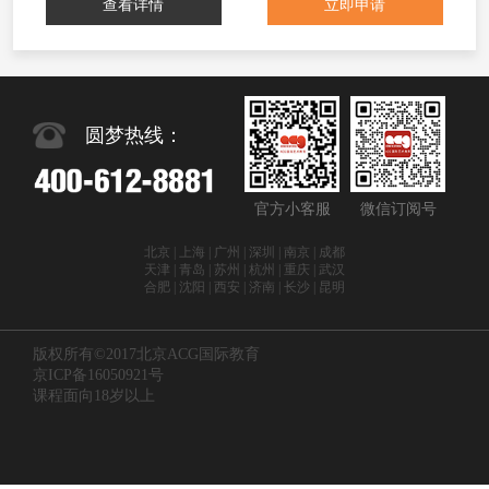
查看详情
立即申请
圆梦热线：
官方小客服
微信订阅号
北京 | 上海 | 广州 | 深圳 | 南京 | 成都
天津 | 青岛 | 苏州 | 杭州 | 重庆 | 武汉
合肥 | 沈阳 | 西安 | 济南 | 长沙 | 昆明
版权所有©2017北京ACG国际教育
京ICP备16050921号
课程面向18岁以上