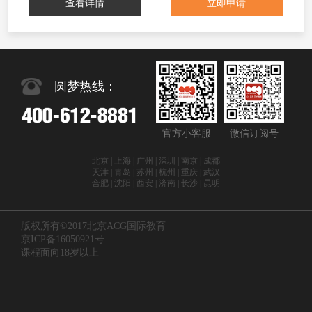
查看详情
立即申请
圆梦热线：
官方小客服
微信订阅号
北京 | 上海 | 广州 | 深圳 | 南京 | 成都
天津 | 青岛 | 苏州 | 杭州 | 重庆 | 武汉
合肥 | 沈阳 | 西安 | 济南 | 长沙 | 昆明
版权所有©2017北京ACG国际教育
京ICP备16050921号
课程面向18岁以上