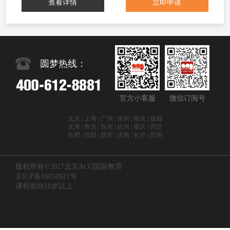
查看详情
立即申请
圆梦热线：
官方小客服
微信订阅号
北京 | 上海 | 广州 | 深圳 | 南京 | 成都
天津 | 青岛 | 苏州 | 杭州 | 重庆 | 武汉
合肥 | 沈阳 | 西安 | 济南 | 长沙 | 昆明
版权所有©2017北京ACG国际教育
京ICP备16050921号
课程面向18岁以上