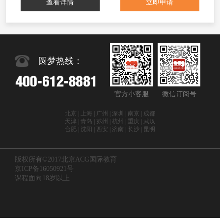
查看详情
立即申请
圆梦热线：
官方小客服
微信订阅号
北京 | 上海 | 广州 | 深圳 | 南京 | 成都
天津 | 青岛 | 苏州 | 杭州 | 重庆 | 武汉
合肥 | 沈阳 | 西安 | 济南 | 长沙 | 昆明
版权所有©2017北京ACG国际教育
京ICP备16050921号
课程面向18岁以上