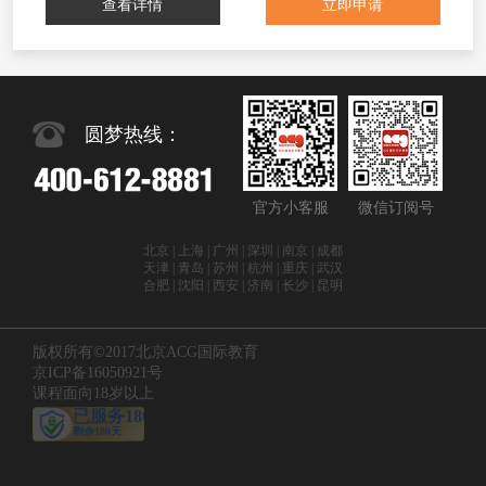
查看详情
立即申请
圆梦热线：
官方小客服
微信订阅号
北京 | 上海 | 广州 | 深圳 | 南京 | 成都
天津 | 青岛 | 苏州 | 杭州 | 重庆 | 武汉
合肥 | 沈阳 | 西安 | 济南 | 长沙 | 昆明
版权所有©2017北京ACG国际教育
京ICP备16050921号
课程面向18岁以上