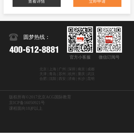
查看详情
立即申请
圆梦热线：
官方小客服
微信订阅号
北京 | 上海 | 广州 | 深圳 | 南京 | 成都
天津 | 青岛 | 苏州 | 杭州 | 重庆 | 武汉
合肥 | 沈阳 | 西安 | 济南 | 长沙 | 昆明
版权所有©2017北京ACG国际教育
京ICP备16050921号
课程面向18岁以上