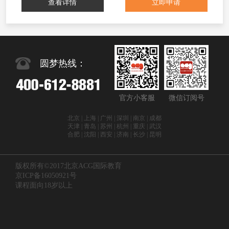
查看详情
立即申请
圆梦热线：
官方小客服
微信订阅号
北京 | 上海 | 广州 | 深圳 | 南京 | 成都
天津 | 青岛 | 苏州 | 杭州 | 重庆 | 武汉
合肥 | 沈阳 | 西安 | 济南 | 长沙 | 昆明
版权所有©2017北京ACG国际教育
京ICP备16050921号
课程面向18岁以上