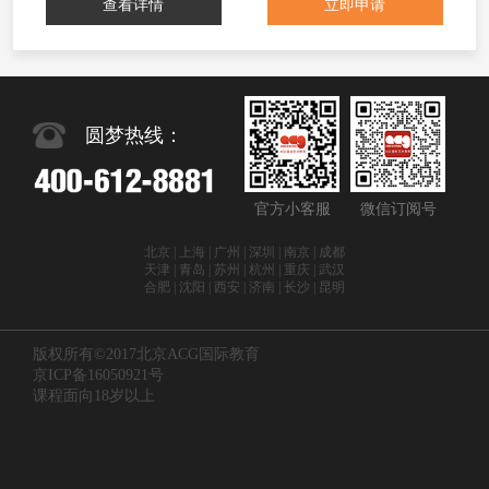
查看详情
立即申请
圆梦热线：
官方小客服
微信订阅号
北京 | 上海 | 广州 | 深圳 | 南京 | 成都
天津 | 青岛 | 苏州 | 杭州 | 重庆 | 武汉
合肥 | 沈阳 | 西安 | 济南 | 长沙 | 昆明
版权所有©2017北京ACG国际教育
京ICP备16050921号
课程面向18岁以上