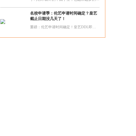
名校申请季：伦艺申请时间确定？皇艺
截止日期没几天了！
重磅：伦艺申请时间确定！皇艺DDL即将结束！最后时刻如何冲刺逆袭？针对排版，我们会在月底举办一场关于排版的workshop，毕业于伦艺LCC的导师将给你讲解排版的奥秘，让你用几个小技巧为你的作品集加分。