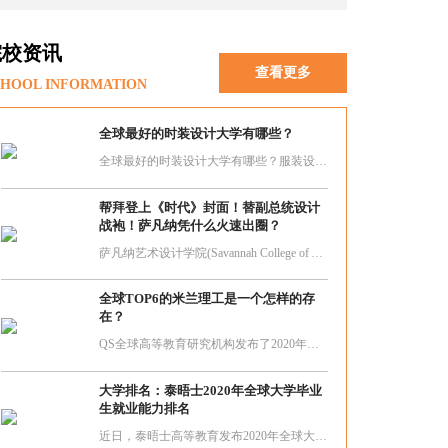
院校资讯
查看更多
HOOL INFORMATION
全球最好的时装设计大学有哪些？
全球最好的时装设计大学有哪些？服装设计是许多艺术生出国留学所青睐的专业，但是不少学生家长在择校的时候拿不定主意，时装设计是将设计、美学、服装构造和自然美应用于服装及其配饰的艺术。
帮拜登上《时代》封面！替副总统设计
战袍！萨凡纳凭什么火速出圈？
萨凡纳艺术设计学院(Savannah College of Arts and Design) 建校于1978年，坐落在乔治亚洲历史古城萨凡纳Savannah。萨凡纳艺术设计学院为本科和研究生提供超过40个艺术设计专业以及75个辅修专业。足以见其课程设置全面，资源强大！
全球TOP6的米兰理工是一个怎样的存
在？
QS全球高等教育研究机构发布了2020年艺术设计类大学世界排名榜单，米兰理工高居榜上第6。作为四大权威大学排名之一，QS艺术类大学排名对于择校的同学来说，具有很高的参考价值，足以说明米兰理工这所院校的实力强劲！
大学排名：泰晤士2020年全球大学毕业
生就业能力排名
近日，泰晤士高等教育发布2020年全球大学毕业生就业能力排行榜。THE此次排名揭示了哪些院校和机构的毕业生最具有竞争力，会被各国或地区的雇主重视。