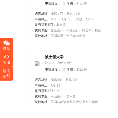
申请难度：
4.5
| 学费：
$48,510
语言成绩：
托福：75；雅思：6.0
申请截止：
早申：11月15日；常规：2月1日
是否需要SAT：
非必需
优势专业：
交互设计、平面设计、纯艺术、插画
院校地址：
美国马里兰州巴尔的摩市
微信
波士顿大学
Boston University
客服
申请难度：
4.3
| 学费：
$52,816
咨询
热线
语言成绩：
托福 100；雅思 7.0
申请截止：
1月1日
是否需要SAT：
N/A
优势专业：
平面设计、艺术史
院校地址：
美国马萨诸塞州波士顿市西尔柏街