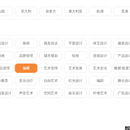
伯明翰城市大学
大师培养计
法国
意大利
加拿大
澳大利亚
欧洲
亚洲
谢菲尔德大学
谢尔丹学院
筑设计
插画
视觉传达
平面设计
珠宝设计
服装设
纽约视觉艺术学院
芝加哥艺术学院
动画
品牌管理
城市规划
绘画
游戏设计
产品设
纽约时装学院
品管理
油画
艺术管理
艺术策展
艺术史论
雕塑/装置
乐教育
音乐治疗
自由艺术
灯光设计
编剧
舞台设
服装设计
声音艺术
空间艺术
娱乐设计
纤维艺术
广告设