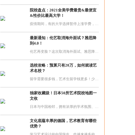
院校盘点：2021全美学费最贵&最便宜
&性价比最高大学！
疫情期间，有的大学选择暂停上涨学费，有的大学减免部分学费，还有的则取消学杂费，甚至一些大学顶住财务压力为学生提供经济补助。下面咱们就来看看2021全美学费最贵&最便宜&性价比最高大学！
最新通知：伦艺取消海外面试？雅思降
到4.0！
伦艺再变脸？这次取消海外面试、雅思降到4.0、公布2021/22申请截止日期！
选校攻略：预算只有20万，如何就读艺
术名校？
留学需要很多钱，艺术生留学钱更多！少则几十万，多则上百万的开销，让很多人感觉留学生是“富二代”们的专属。其实并不然，“富二代”这种真的只是这个群体中很小的部分。大部分的留学生还是非常的节俭的。如果爸妈一年给你的预算是20几万，还有这些名校供你做选择！
独家收藏级！日本50所艺术院校地图一
文收
日本与中国相邻，拥有浓厚的学术氛围、艺术高校众多、相对低廉的费用等优势，逐渐吸引着越来越多的中国学生前往留学。纵观日本，从南到北，遍布着50所艺术类大学。
文化底蕴丰厚的德国，艺术教育有哪些
优势？
学习艺术设计的中国学生，也越来越多的会选择德国作为留学目的过。但不得不说，相对于英美，德国确实小众一些，很多同学对于德国院校的申请知之甚少，今天这篇文章就解答你关于德国留学的一切问题。