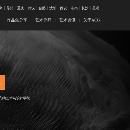
|
|
|
|
|
|
|
|
|
岛
苏州
重庆
武汉
合肥
沈阳
西安
济南
长沙
昆明
|
作品集分享
|
艺术导师
|
艺术资讯
|
关于ACG
|
目
装时尚
优秀作品展
留学干货
学
觉传达
学
互设计
学
画专业
学
乐专业
留学
凡纳艺术与设计学院
留学
书