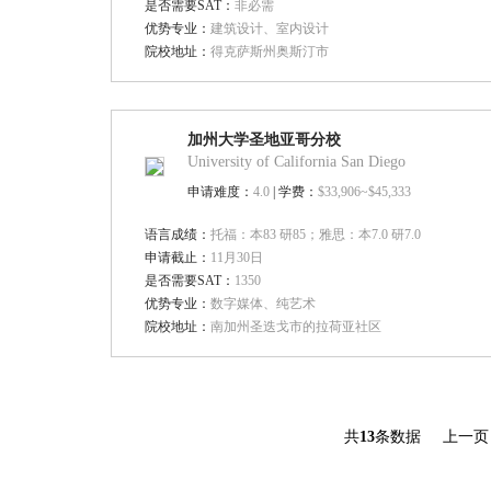
是否需要SAT：
非必需
优势专业：
建筑设计、室内设计
院校地址：
得克萨斯州奥斯汀市
加州大学圣地亚哥分校
University of California San Diego
申请难度：
4.0
| 学费：
$33,906~$45,333
语言成绩：
托福：本83 研85；雅思：本7.0 研7.0
申请截止：
11月30日
是否需要SAT：
1350
优势专业：
数字媒体、纯艺术
院校地址：
南加州圣迭戈市的拉荷亚社区
共
13
条数据
上一页