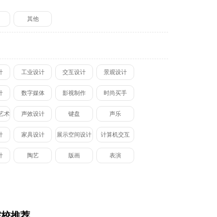
划
其他
计
工业设计
交互设计
景观设计
计
数字媒体
影视制作
时尚买手
艺术
声效设计
键盘
声乐
计
家具设计
展示空间设计
计算机交互
计
陶艺
版画
表演
院校推荐