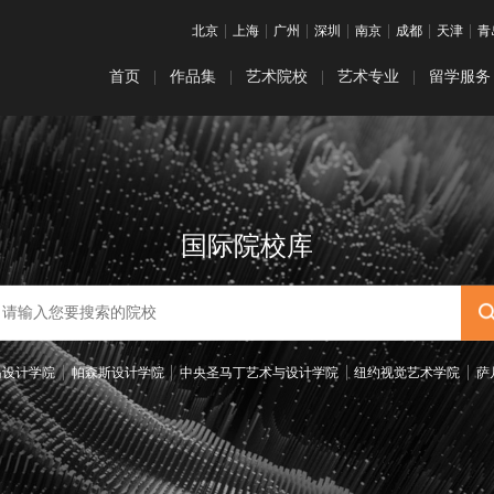
|
|
|
|
|
|
|
北京
上海
广州
深圳
南京
成都
天津
青
首页
|
作品集
|
艺术院校
|
艺术专业
|
留学服务
铸藤计划
最新：本科院校排名
热门：纯艺&插画
ACG预科项
热门：服
课程体系
最新：研究生院校排名
英国艺术留
热门：建筑空间
热门：视
名校直通车
皇家艺术学院
美国艺术留
热门：工业设计
热门：交
国际院校库
作品集培训
伦敦艺术大学
日本艺术留
热门：数字媒体
热门：动
艺术留学申请
罗德岛设计学院
韩国艺术留
热门：电影专业
热门：音
帕森斯设计学院
澳大利亚艺术
岛设计学院
帕森斯设计学院
中央圣马丁艺术与设计学院
纽约视觉艺术学院
萨
普瑞特艺术学院
加拿大艺术
爱丁堡艺术学院
艺术留学文
加州艺术学院
背景提升