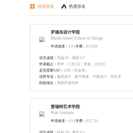
综合排名
热度排名
罗德岛设计学院
Rhode Island School of Design
申请难度：
4.8
| 学费：
$53,820
语言成绩：
托福 93；雅思 6.5
申请截止：
早申：11月1日；常规：2月1日
是否需要SAT：
1290（非必需）
优势专业：
服装设计、数字媒体、平面设计、纯艺术
院校地址：
美国罗德岛州
普瑞特艺术学院
Pratt Institute
申请难度：
4.0
| 学费：
$51,754
语言成绩：
托福 79；雅思 6.5