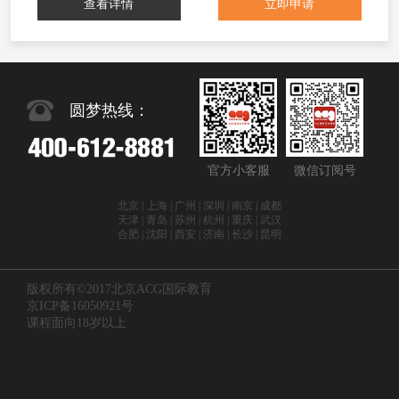
查看详情
立即申请
圆梦热线：
官方小客服
微信订阅号
北京 | 上海 | 广州 | 深圳 | 南京 | 成都
天津 | 青岛 | 苏州 | 杭州 | 重庆 | 武汉
合肥 | 沈阳 | 西安 | 济南 | 长沙 | 昆明
版权所有©2017北京ACG国际教育
京ICP备16050921号
课程面向18岁以上