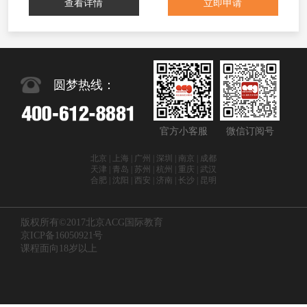
查看详情
立即申请
圆梦热线：
官方小客服
微信订阅号
北京 | 上海 | 广州 | 深圳 | 南京 | 成都
天津 | 青岛 | 苏州 | 杭州 | 重庆 | 武汉
合肥 | 沈阳 | 西安 | 济南 | 长沙 | 昆明
版权所有©2017北京ACG国际教育
京ICP备16050921号
课程面向18岁以上