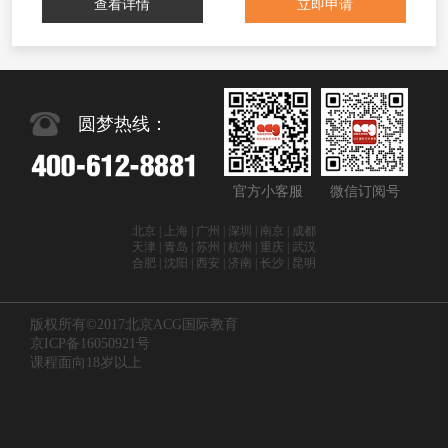
查看详情
立即申请
圆梦热线：
官方小客服
微信订阅号
北京 | 上海 | 广州 | 深圳 | 南京 | 成都
天津 | 青岛 | 苏州 | 杭州 | 重庆 | 武汉
合肥 | 沈阳 | 西安 | 济南 | 长沙 | 昆明
版权所有©2017北京ACG国际教育
京ICP备16050921号
课程面向18岁以上