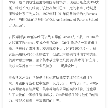
学校，最早的校址在洛杉矶国际机场旁，现在已经变成IBM大
楼。经过长久的经营，该校在加州已有一定的名声，特别是
服装设计系广为人知。1978年到1991年间曾与纽约的Parsons
合作，当时Otis的名称叫做“Otis Art Institute of Parsons School
of Design”。
在西岸就读
Otis的学生可以到东岸的Parsons去上课。1991年后
才脱离了Parsons，变成今天的Otis。Otis对作品这一项要求很
高。学校临近洛杉矶，校园规模不大，约有1100名学生。研
究所采用绝对的小班制教学，但是没有提供与其他学校类似
的美术硕士学位。整个美术硕士学位只提供“美术写作”主修，
此校大学部有一个专业很特别——“玩具设计”。
奥蒂斯艺术设计学院是洛杉矶首所独立专业的艺术设计学
院。开设的专业有数字媒体、玩具设计、时尚设计等。
200多
名教师都有在迪斯尼、美泰等知名公司的实践经验。这也吸
引了大批的中国学生选择该校。Otis希望学生通过他们的创造
力、技能和视野，丰富我们的世界。