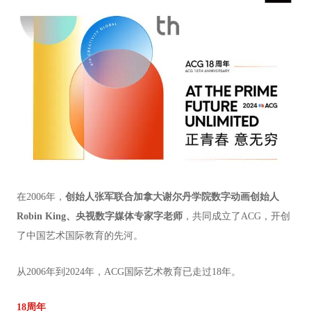
在
2006
年，
创始人张军联合加拿大谢尔丹学院数字动画创始人
Robin King
、央视数字媒体专家字老师
，共同成立了
ACG
，开创
了中国艺术国际教育的先河。
从
2006
年到
2024
年，
ACG
国际艺术教育已走过
18
年。
18周年