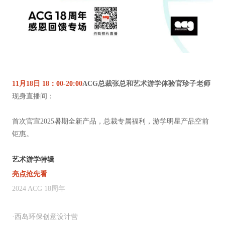
11
月
18
日
18
：
00-20:00
ACG
总裁张总和艺术游学体验官珍子老师
现身直播间：
首次官宣
2025
暑期全新产品，总裁专属福利，游学明星产品空前
钜惠。
艺术游学特辑
亮点抢先看
2024 ACG 18周年
·
西岛环保创意设计营