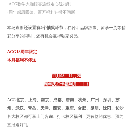
·ACG
教学大咖惊喜连线走心送福利
·
周年感恩回馈、百万福利狂撒不间断
本场直播
还设置有4个抽奖环节
，在聆听品牌故事、留学干货等精
彩分享的同时，还有机会赢得独家奖品。
ACG18周年限定
本月福利不停送
11
月
08—11
月
28
周年庆打卡福利月！！！
ACG
北京、上海、南京、成都、济南、杭州、广州、深圳、苏
州、武汉、青岛、天津、西安、重庆、合肥、昆明、沈阳、长沙
各大校区都可享上门咨询、打卡校区福利，更有签约优惠、预约
直播送好礼！