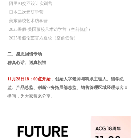
·
阿里
AI
交互设计实训营
·
日本二次元研学营
·
美东藤校艺术访学营
·2025
暑假
-
美国藤校艺术访学营（空前低价）
·2025
暑假伦艺官方夏校（空前低价）
二、感恩回馈专场
聊真心话、送真祝福
11月28日18：00点开始
，
创始人字老师与科系主理人、留学总
监、产品总监、创新业务拓展部总监、销售管理区域经理
做客直
播间，为大家带来分享。