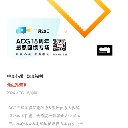
聊真心话，送真福利
亮点抢先看
2024 ACG 18周年
·ACG
五星师资筛选体系
&
教研体系大揭秘
·
海外学术联盟、合作院校阵容全方位展示
·
产品核心体系
&
明星学员培养方案首次公开