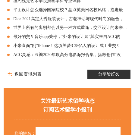
纽约视觉艺术学院插画本科专业详解
平面设计怎么选择国家院校？盘点英美日名校风格，抱走最适合的那一个！
Dior 2021高定大秀服装设计，古老神话与现代时尚的融合，永无止境！
世界上所有的离别都会以另一种方式重逢，交互设计的未来解析就在这里！
最好的交互音乐app关停，“虾米的设计师”其实来自ACG的王牌交互专业？
小米直面“刚”iPhone！这项关爱3.38亿人的设计成工业交互新趋势！
ACG灵感：豆瓣2020年度高分电影海报合集，拯救创作“没头绪”！
返回资讯列表
分享给好友
关注最新艺术留学动态
订阅艺术留学小报刊
您的姓名：