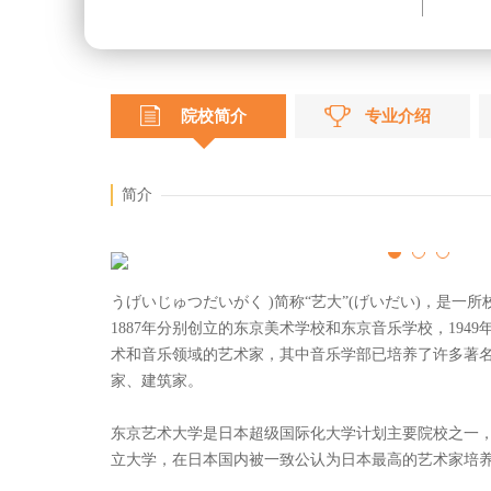
院校简介
专业介绍
简介
うげいじゅつだいがく )简称“艺大”(げいだい)，是
1887年分别创立的东京美术学校和东京音乐学校，19
术和音乐领域的艺术家，其中音乐学部已培养了许多著
家、建筑家。
东京艺术大学是日本超级国际化大学计划主要院校之一
立大学，在日本国内被一致公认为日本最高的艺术家培