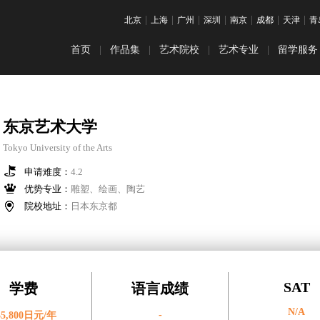
|
|
|
|
|
|
|
北京
上海
广州
深圳
南京
成都
天津
青
首页
|
作品集
|
艺术院校
|
艺术专业
|
留学服务
铸藤计划
最新：本科院校排名
热门：纯艺&插画
ACG预科项
热门：服
课程体系
最新：研究生院校排名
英国艺术留
热门：建筑空间
热门：视
东京艺术大学
名校直通车
皇家艺术学院
美国艺术留
热门：工业设计
热门：交
Tokyo University of the Arts
作品集培训
伦敦艺术大学
日本艺术留
申请难度：
4.2
热门：数字媒体
热门：动
优势专业：
雕塑、绘画、陶艺
艺术留学申请
罗德岛设计学院
韩国艺术留
院校地址：
日本东京都
热门：电影专业
热门：音
帕森斯设计学院
澳大利亚艺术
普瑞特艺术学院
加拿大艺术
爱丁堡艺术学院
艺术留学文
SAT
学费
语言成绩
N/A
加州艺术学院
背景提升
-
35,800日元/年