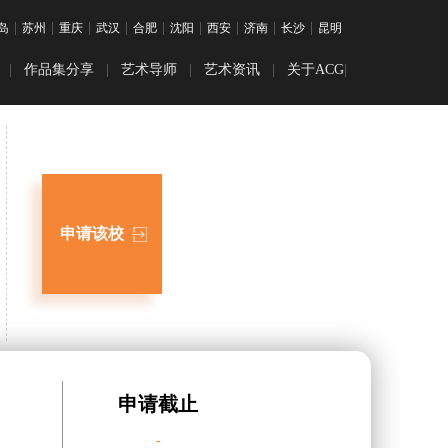
|
|
|
|
|
|
|
|
|
岛
苏州
重庆
武汉
合肥
沈阳
西安
济南
长沙
昆明
|
作品集分享
|
艺术导师
|
艺术资讯
|
关于ACG
|
目
装时尚
优秀作品展
留学干货
学
觉传达
学
互设计
申请该校
学
画专业
学
乐专业
留学
留学
书
申请截止
-