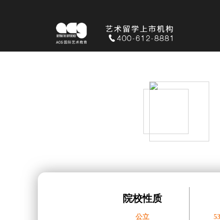
院校性质
公立
5