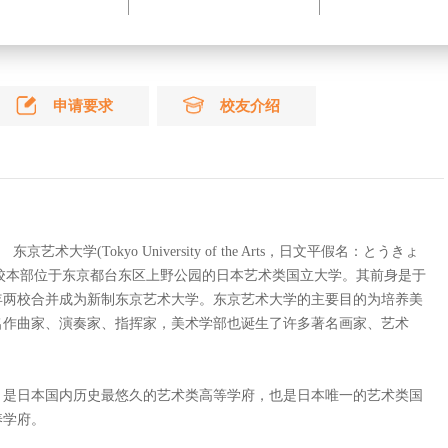
伯明翰城市大学
大师培养计
谢菲尔德大学
申请要求
校友介绍
谢尔丹学院
纽约视觉艺术学院
芝加哥艺术学院
纽约时装学院
东京艺术大学(Tokyo University of the Arts，日文平假名：とうきょ
一所校本部位于东京都台东区上野公园的日本艺术类国立大学。其前身是于
49年两校合并成为新制东京艺术大学。东京艺术大学的主要目的为培养美
名作曲家、演奏家、指挥家，美术学部也诞生了许多著名画家、艺术
，是日本国内历史最悠久的艺术类高等学府，也是日本唯一的艺术类国
养学府。