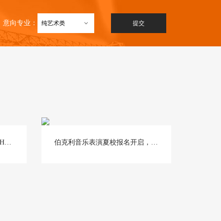
意向专业：
哈佛（中国）夏校来袭，集结Harvard X ACG X unesco强大资源，助推名校申请！
伯克利音乐表演夏校报名开启，体验世界级名师1V1指导，感受全球顶尖音乐课堂！