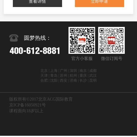
查看详情
立即申请
圆梦热线：
官方小客服
微信订阅号
北京 | 上海 | 广州 | 深圳 | 南京 | 成都
天津 | 青岛 | 苏州 | 杭州 | 重庆 | 武汉
合肥 | 沈阳 | 西安 | 济南 | 长沙 | 昆明
版权所有©2017北京ACG国际教育
京ICP备16050921号
课程面向18岁以上