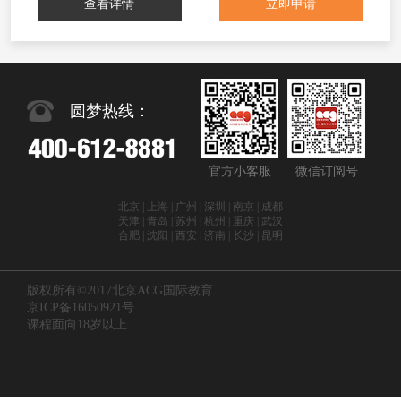
查看详情
立即申请
圆梦热线：
官方小客服
微信订阅号
北京 | 上海 | 广州 | 深圳 | 南京 | 成都
天津 | 青岛 | 苏州 | 杭州 | 重庆 | 武汉
合肥 | 沈阳 | 西安 | 济南 | 长沙 | 昆明
版权所有©2017北京ACG国际教育
京ICP备16050921号
课程面向18岁以上