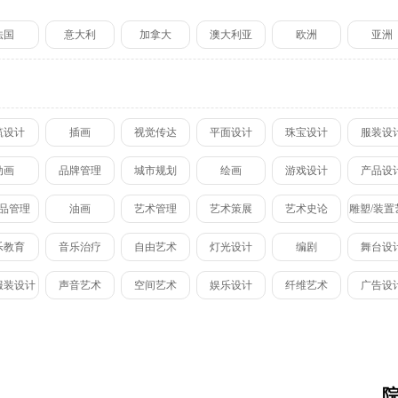
伯明翰城市大学
大师培养计
法国
意大利
加拿大
澳大利亚
欧洲
亚洲
谢菲尔德大学
谢尔丹学院
筑设计
插画
视觉传达
平面设计
珠宝设计
服装设
纽约视觉艺术学院
芝加哥艺术学院
动画
品牌管理
城市规划
绘画
游戏设计
产品设
纽约时装学院
品管理
油画
艺术管理
艺术策展
艺术史论
雕塑/装置
乐教育
音乐治疗
自由艺术
灯光设计
编剧
舞台设
服装设计
声音艺术
空间艺术
娱乐设计
纤维艺术
广告设