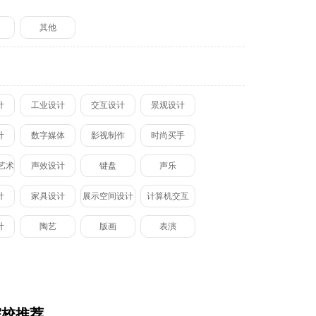
划
其他
计
工业设计
交互设计
景观设计
计
数字媒体
影视制作
时尚买手
艺术
声效设计
键盘
声乐
计
家具设计
展示空间设计
计算机交互
计
陶艺
版画
表演
院校推荐