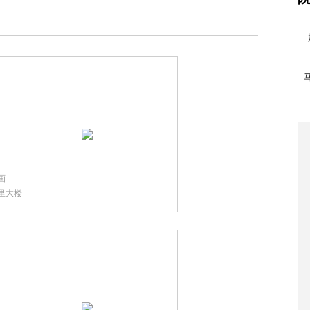
画
里大楼