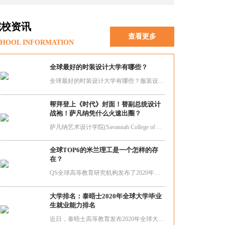
院校资讯
查看更多
HOOL INFORMATION
全球最好的时装设计大学有哪些？
全球最好的时装设计大学有哪些？服装设计是许多艺术生出国留学所青睐的专业，但是不少学生家长在择校的时候拿不定主意，时装设计是将设计、美学、服装构造和自然美应用于服装及其配饰的艺术。
帮拜登上《时代》封面！替副总统设计
战袍！萨凡纳凭什么火速出圈？
萨凡纳艺术设计学院(Savannah College of Arts and Design) 建校于1978年，坐落在乔治亚洲历史古城萨凡纳Savannah。萨凡纳艺术设计学院为本科和研究生提供超过40个艺术设计专业以及75个辅修专业。足以见其课程设置全面，资源强大！
全球TOP6的米兰理工是一个怎样的存
在？
QS全球高等教育研究机构发布了2020年艺术设计类大学世界排名榜单，米兰理工高居榜上第6。作为四大权威大学排名之一，QS艺术类大学排名对于择校的同学来说，具有很高的参考价值，足以说明米兰理工这所院校的实力强劲！
大学排名：泰晤士2020年全球大学毕业
生就业能力排名
近日，泰晤士高等教育发布2020年全球大学毕业生就业能力排行榜。THE此次排名揭示了哪些院校和机构的毕业生最具有竞争力，会被各国或地区的雇主重视。