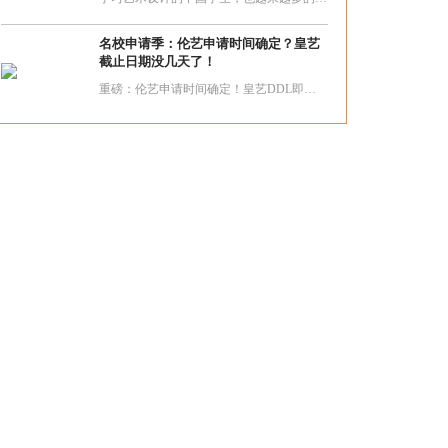
名校申请季：伦艺申请时间确定？皇艺
截止日期没几天了！
重磅：伦艺申请时间确定！皇艺DDL即将结束！最后时刻如何冲刺逆袭？针对排版，我们会在月底举办一场关于排版的workshop，毕业于伦艺LCC的导师将给你讲解排版的奥秘，让你用几个小技巧为你的作品集加分。