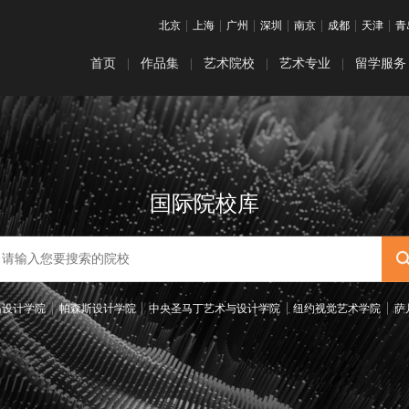
|
|
|
|
|
|
|
北京
上海
广州
深圳
南京
成都
天津
青
首页
|
作品集
|
艺术院校
|
艺术专业
|
留学服务
铸藤计划
最新：本科院校排名
热门：纯艺&插画
ACG预科项
热门：服
课程体系
最新：研究生院校排名
英国艺术留
热门：建筑空间
热门：视
名校直通车
皇家艺术学院
美国艺术留
热门：工业设计
热门：交
国际院校库
作品集培训
伦敦艺术大学
日本艺术留
热门：数字媒体
热门：动
艺术留学申请
罗德岛设计学院
韩国艺术留
热门：电影专业
热门：音
帕森斯设计学院
澳大利亚艺术
岛设计学院
帕森斯设计学院
中央圣马丁艺术与设计学院
纽约视觉艺术学院
萨
普瑞特艺术学院
加拿大艺术
爱丁堡艺术学院
艺术留学文
加州艺术学院
背景提升