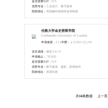
是否需要SAT：
N/A
优势专业：
工业设计、数字媒体
院校地址：
英国赫特福德埃皮纳勒路
伦敦大学金史密斯学院
Goldsmiths University of London
申请难度：
4.2
| 学费：
￡15,810~£21,210
语言成绩：
雅思 6.0-7.0
申请截止：
7月30日
是否需要SAT：
N/A
优势专业：
数字媒体、摄影、影视制作
院校地址：
英国伦敦
共
14
条数据
上一页