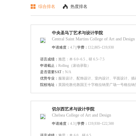
综合排名
热度排名
中央圣马丁艺术与设计学院
Central Saint Martins College of Art and Design
申请难度：
4.7
| 学费：
£12,805~£19,930
语言成绩：
雅思：本 6.0~6.5，研 6.5~7.5
申请截止：
Rolling（滚动录取）
是否需要SAT：
N/A
优势专业：
服装设计、配饰设计、室内设计、平面设计、插
院校地址：
英国伦敦伦敦国王十字格拉纳里广场一号格拉纳
切尔西艺术与设计学院
Chelsea College of Art and Design
申请难度：
4.3
| 学费：
£19,930~£22,500
语言成绩：
雅思：本 6.0，研 6.5