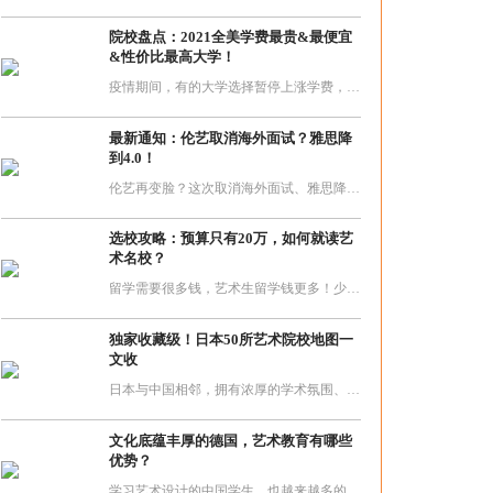
院校盘点：2021全美学费最贵&最便宜
&性价比最高大学！
疫情期间，有的大学选择暂停上涨学费，有的大学减免部分学费，还有的则取消学杂费，甚至一些大学顶住财务压力为学生提供经济补助。下面咱们就来看看2021全美学费最贵&最便宜&性价比最高大学！
最新通知：伦艺取消海外面试？雅思降
到4.0！
伦艺再变脸？这次取消海外面试、雅思降到4.0、公布2021/22申请截止日期！
选校攻略：预算只有20万，如何就读艺
术名校？
留学需要很多钱，艺术生留学钱更多！少则几十万，多则上百万的开销，让很多人感觉留学生是“富二代”们的专属。其实并不然，“富二代”这种真的只是这个群体中很小的部分。大部分的留学生还是非常的节俭的。如果爸妈一年给你的预算是20几万，还有这些名校供你做选择！
独家收藏级！日本50所艺术院校地图一
文收
日本与中国相邻，拥有浓厚的学术氛围、艺术高校众多、相对低廉的费用等优势，逐渐吸引着越来越多的中国学生前往留学。纵观日本，从南到北，遍布着50所艺术类大学。
文化底蕴丰厚的德国，艺术教育有哪些
优势？
学习艺术设计的中国学生，也越来越多的会选择德国作为留学目的过。但不得不说，相对于英美，德国确实小众一些，很多同学对于德国院校的申请知之甚少，今天这篇文章就解答你关于德国留学的一切问题。