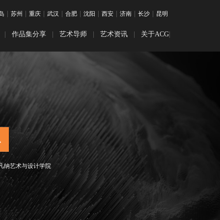
|
|
|
|
|
|
|
|
|
岛
苏州
重庆
武汉
合肥
沈阳
西安
济南
长沙
昆明
|
作品集分享
|
艺术导师
|
艺术资讯
|
关于ACG
|
目
装时尚
优秀作品展
留学干货
学
觉传达
学
互设计
学
画专业
学
乐专业
留学
凡纳艺术与设计学院
留学
书