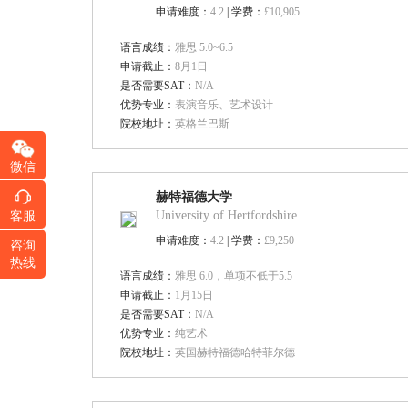
申请难度：
4.2
| 学费：
£10,905
语言成绩：
雅思 5.0~6.5
申请截止：
8月1日
是否需要SAT：
N/A
优势专业：
表演音乐、艺术设计
院校地址：
英格兰巴斯
微信
赫特福德大学
University of Hertfordshire
客服
申请难度：
4.2
| 学费：
£9,250
咨询
热线
语言成绩：
雅思 6.0，单项不低于5.5
申请截止：
1月15日
是否需要SAT：
N/A
优势专业：
纯艺术
院校地址：
英国赫特福德哈特菲尔德